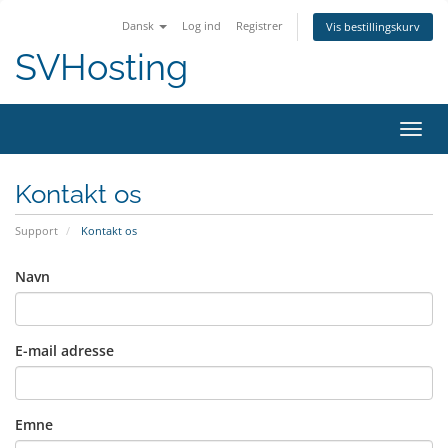
Dansk
Log ind
Registrer
Vis bestillingskurv
SVHosting
Skift
Kontakt os
Support
Kontakt os
Navn
E-mail adresse
Emne