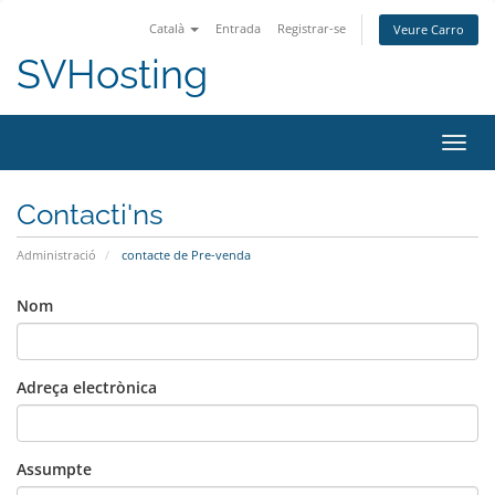
Català
Entrada
Registrar-se
Veure Carro
SVHosting
Canvi
Contacti'ns
Administració
contacte de Pre-venda
Nom
Adreça electrònica
Assumpte