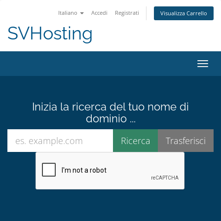
Italiano
Accedi
Registrati
Visualizza Carrello
SVHosting
Attiv
Inizia la ricerca del tuo nome di
dominio ...