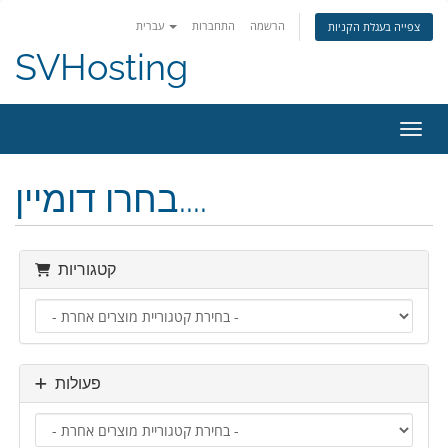
הרשמה
התחברות
עברית
צפייה בעגלת הקניות
SVHosting
ניווט
בחרו דומיין....
קטגוריות
פעולות