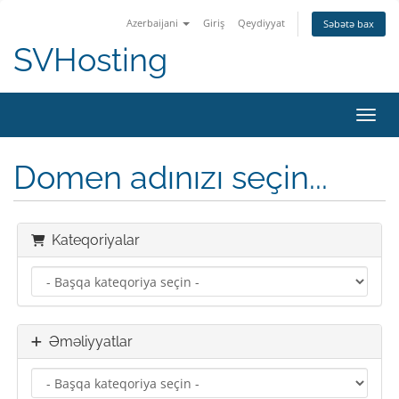
Azerbaijani
Giriş
Qeydiyyat
Səbətə bax
SVHosting
Naviq
Domen adınızı seçin...
Kateqoriyalar
Əməliyyatlar