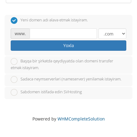
Yeni domen adı əlavə etmək istəyirəm.
www.
Yoxla
Başqa bir şirkətdə qeydiyyatda olan domeni transfer
etmək istəyirəm.
Sadəcə neymserverləri (nameserver) yeniləmək istəyirəm.
Sabdomen istifadə edin SVHosting
Powered by
WHMCompleteSolution