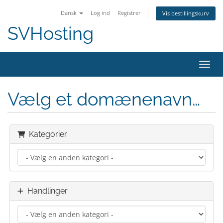
Dansk
Log ind
Registrer
Vis bestillingskurv
SVHosting
Skift
Vælg et domænenavn…
Kategorier
Handlinger