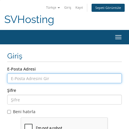
Türkçe
Giriş
Kayıt
Sepeti Görüntüle
SVHosting
Gezin
Giriş
E-Posta Adresi
Şifre
Beni hatırla